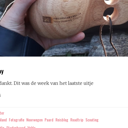
ay
nkt. Dit was de week van het laatste uitje
GOODBYE
G
NORWAY
ter
iland
Fotografie
Noorwegen
Paard
Reisblog
Roadtrip
Scouting
die
Studyabroad
Volda