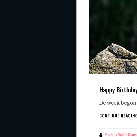
Happy Birthda
De week begon 
CONTINUE READIN
Marloes Van 't Kloos
By