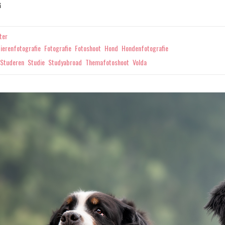
DE
G
LAATSTE
LOODJES
ter
ierenfotografie
Fotografie
Fotoshoot
Hond
Hondenfotografie
Studeren
Studie
Studyabroad
Themafotoshoot
Volda