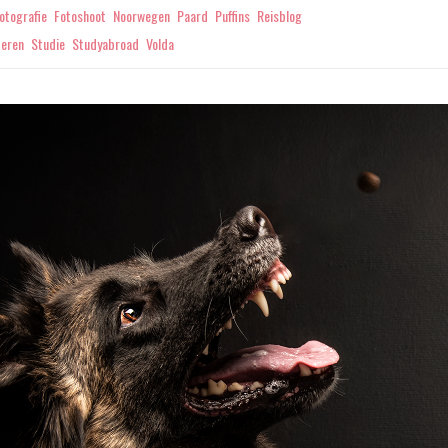
otografie
Fotoshoot
Noorwegen
Paard
Puffins
Reisblog
eren
Studie
Studyabroad
Volda