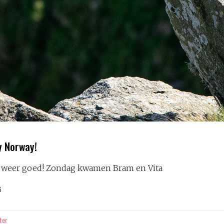
y Norway!
weer goed! Zondag kwamen Bram en Vita
HAPPY
G
BIRTHDAY
NORWAY!
ter