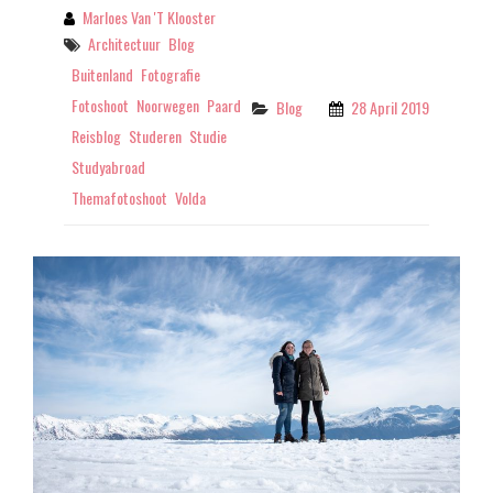
DOCUMENTAIRES
Marloes Van 't Klooster
By
Tags
Architectuur
Blog
Buitenland
Fotografie
Fotoshoot
Noorwegen
Paard
Categories
Blog
28 April 2019
Reisblog
Studeren
Studie
Studyabroad
Themafotoshoot
Volda