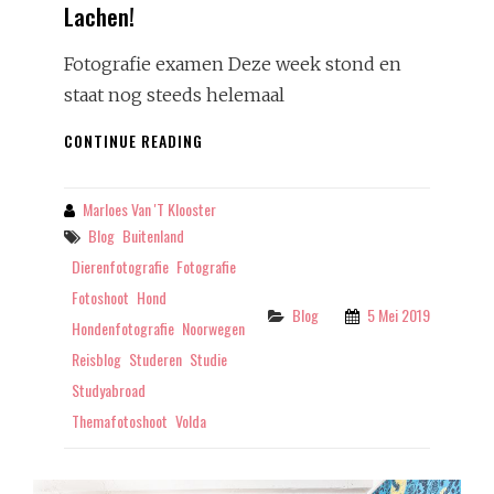
Lachen!
Fotografie examen Deze week stond en
staat nog steeds helemaal
LACHEN!
CONTINUE READING
Marloes Van 't Klooster
By
Tags
Blog
Buitenland
Dierenfotografie
Fotografie
Fotoshoot
Hond
Categories
Blog
5 Mei 2019
Hondenfotografie
Noorwegen
Reisblog
Studeren
Studie
Studyabroad
Themafotoshoot
Volda