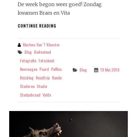
De week begon weer goed! Zondag
kwamen Bram en Vita
HAPPY
CONTINUE READING
BIRTHDAY
NORWAY!
Marloes Van 't Klooster
By
Tags
Blog
Buitenland
Fotografie
Fotoshoot
Noorwegen
Paard
Puffins
Categories
Blog
19 Mei 2019
Reisblog
Roadtrip
Runde
Studeren
Studie
Studyabroad
Volda