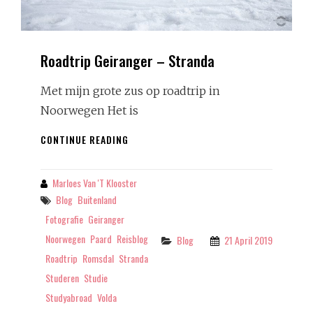
Roadtrip Geiranger – Stranda
Met mijn grote zus op roadtrip in
Noorwegen Het is
ROADTRIP
CONTINUE READING
GEIRANGER
–
STRANDA
Marloes Van 't Klooster
By
Tags
Blog
Buitenland
Fotografie
Geiranger
Noorwegen
Paard
Reisblog
Categories
Blog
21 April 2019
Roadtrip
Romsdal
Stranda
Studeren
Studie
Studyabroad
Volda