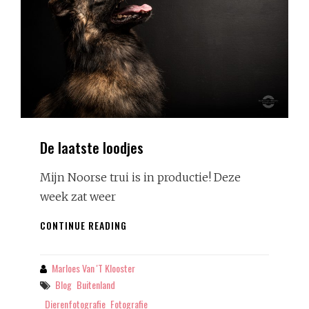
De laatste loodjes
Mijn Noorse trui is in productie! Deze
week zat weer
DE
CONTINUE READING
LAATSTE
LOODJES
Marloes Van 't Klooster
By
Tags
Blog
Buitenland
Dierenfotografie
Fotografie