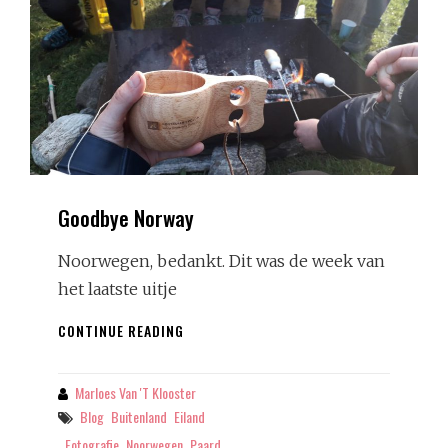
Goodbye Norway
Noorwegen, bedankt. Dit was de week van
het laatste uitje
GOODBYE
CONTINUE READING
NORWAY
Marloes Van 't Klooster
By
Tags
Blog
Buitenland
Eiland
Fotografie
Noorwegen
Paard