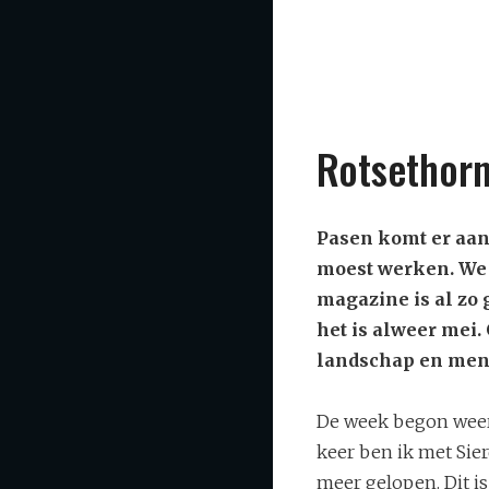
Rotsethorn
Pasen komt er aan!
moest werken. We z
magazine is al zo 
het is alweer mei.
landschap en men
De week begon weer
keer ben ik met Sier
meer gelopen. Dit i