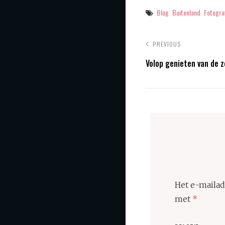
Tags
Blog
Buitenland
Fotogra
PREVIOUS
Volop genieten van de 
Het e-mailad
met
*