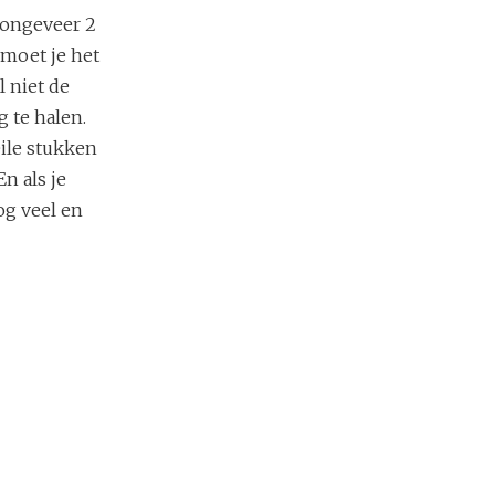
 ongeveer 2
m moet je het
l niet de
 te halen.
ile stukken
n als je
og veel en