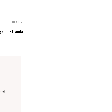
NEXT
ger – Stranda
erd