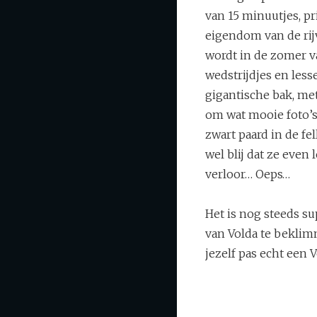
van 15 minuutjes, pr
eigendom van de rij
wordt in de zomer v
wedstrijdjes en less
gigantische bak, me
om wat mooie foto’s 
zwart paard in de fe
wel blij dat ze even 
verloor… Oeps…
Het is nog steeds 
van Volda te bekli
jezelf pas echt een