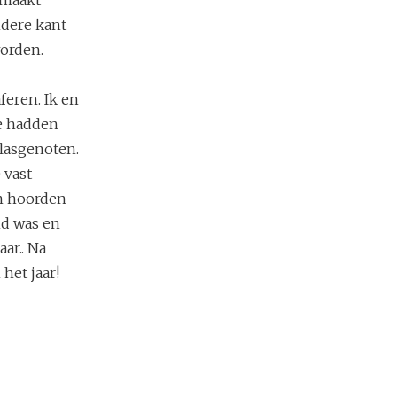
ndere kant
worden.
feren. Ik en
e hadden
klasgenoten.
 vast
en hoorden
nd was en
ar.. Na
het jaar!