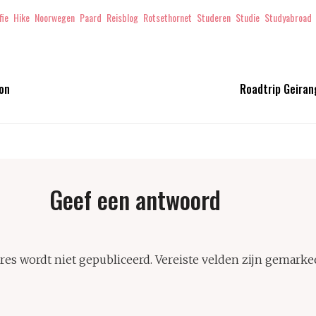
fie
Hike
Noorwegen
Paard
Reisblog
Rotsethornet
Studeren
Studie
Studyabroad
zon
Roadtrip Geiran
Geef een antwoord
res wordt niet gepubliceerd.
Vereiste velden zijn gemarke