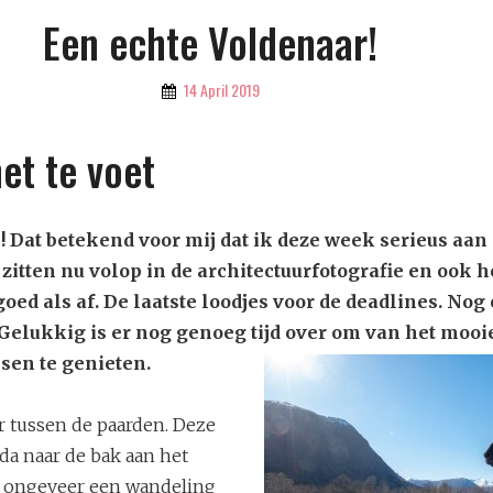
Een echte Voldenaar!
By
14 April 2019
Marloes
Van
et te voet
't
Klooster
 Dat betekend voor mij dat ik deze week serieus aan
itten nu volop in de architectuurfotografie en ook h
goed als af. De laatste loodjes voor de deadlines. Nog
 Gelukkig is er nog genoeg tijd over om van het mooi
sen te genieten.
 tussen de paarden. Deze
da naar de bak aan het
s ongeveer een wandeling