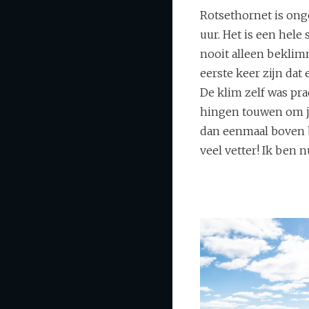
Rotsethornet is on
uur. Het is een hele 
nooit alleen beklimm
eerste keer zijn dat
De klim zelf was pr
hingen touwen om je
dan eenmaal boven be
veel vetter! Ik ben 