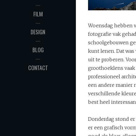
FILM
Woensdag hebben w
DESIGN
fotografie vak gehad
schoolgebouwen gefo
BLOG
kunt lenen. Dat was
uit te proberen. Voo
CONTACT
groothoeklens vaak 
professioneel archite
een andere manier n
verschillende kleur
best heel interessan
Donderdag stond er 
er een grafisch vor
goed als klaar, alle