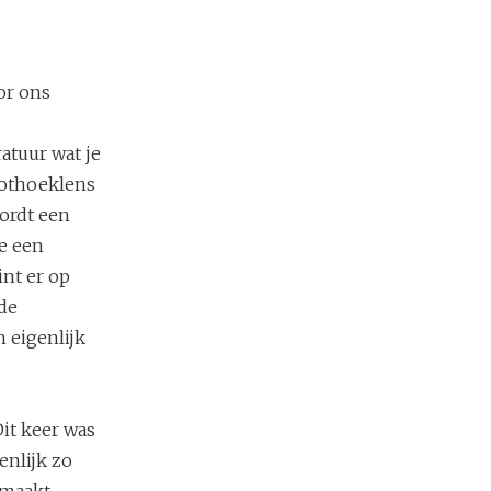
or ons
atuur wat je
oothoeklens
wordt een
ie een
int er op
de
 eigenlijk
it keer was
enlijk zo
emaakt