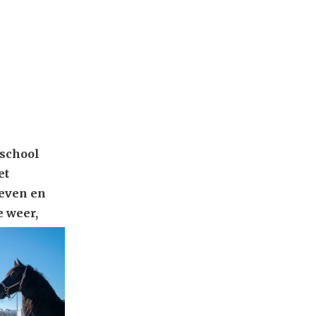
 school
et
 even en
e weer,