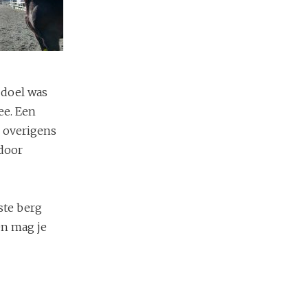
 doel was
ee. Een
s overigens
 door
ste berg
n mag je