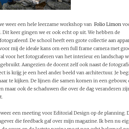
e weer een hele leerzame workshop van
Folio Limon
vo
. Dit keer gingen we er ook echt op uit. We hebben de
tografeerd. De school heeft een grote collectie aan appar
 voor mij de ideale kans om een full frame camera met gr
ral voor het fotograferen van het interieur en landschap 
gebruikt. Aangezien de docent zelf ook naast de fotograf
ct is krijg je een heel ander beeld van architectuur. Je beg
aar te kijken. De lijnen die samen komen in een gebouw, 
en maar ook de schaduwen die over de dag veranderen zijn
t.
weer een meeting voor Editorial Design op de planning. D
mgever die feedback gaf over mijn magazine. Ik ben nu eig
en de cover en de laatste pagina moet nog echt helemaal g