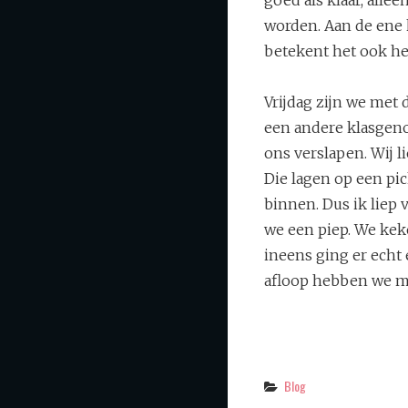
worden. Aan de ene k
betekent het ook he
Vrijdag zijn we met 
een andere klasgeno
ons verslapen. Wij l
Die lagen op een pic
binnen. Dus ik liep
we een piep. We kek
ineens ging er echt
afloop hebben we me
Categories
Blog