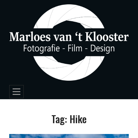
Skip
to
content
Tag:
Hike