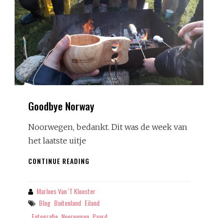
Goodbye Norway
Noorwegen, bedankt. Dit was de week van
het laatste uitje
GOODBYE
CONTINUE READING
NORWAY
Marloes Van 't Klooster
By
Tags
Blog
Buitenland
Eiland
Fotografie
Noorwegen
Paard